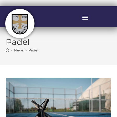
Padel
>
News
>
Padel